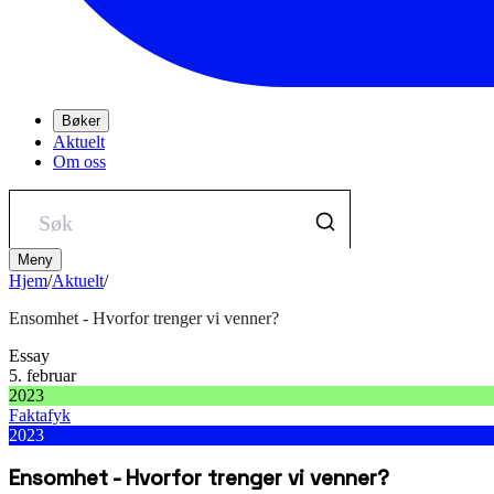
Bøker
Aktuelt
Om oss
Meny
Hjem
/
Aktuelt
/
Ensomhet - Hvorfor trenger vi venner?
Essay
5. februar
2023
Faktafyk
2023
Ensomhet - Hvorfor trenger vi venner?