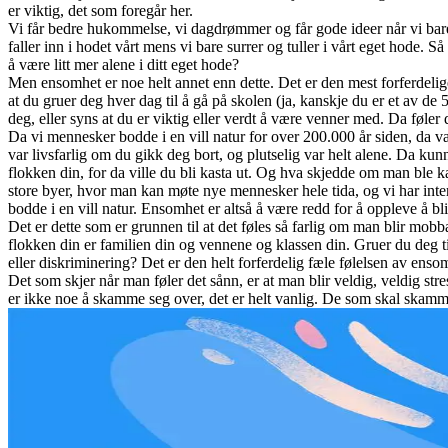
er viktig, det som foregår her.
Vi får bedre hukommelse, vi dagdrømmer og får gode ideer når vi bare g
faller inn i hodet vårt mens vi bare surrer og tuller i vårt eget hode. S
å være litt mer alene i ditt eget hode?
Men ensomhet er noe helt annet enn dette. Det er den mest forferdelig
at du gruer deg hver dag til å gå på skolen (ja, kanskje du er et av 
deg, eller syns at du er viktig eller verdt å være venner med. Da føl
Da vi mennesker bodde i en vill natur for over 200.000 år siden, da
var livsfarlig om du gikk deg bort, og plutselig var helt alene. Da kunn
flokken din, for da ville du bli kasta ut. Og hva skjedde om man ble 
store byer, hvor man kan møte nye mennesker hele tida, og vi har inte
bodde i en vill natur. Ensomhet er altså å være redd for å oppleve å bl
Det er dette som er grunnen til at det føles så farlig om man blir mobba
flokken din er familien din og vennene og klassen din. Gruer du deg til
eller diskriminering? Det er den helt forferdelig fæle følelsen av ensom
Det som skjer når man føler det sånn, er at man blir veldig, veldig str
er ikke noe å skamme seg over, det er helt vanlig. De som skal skamme 