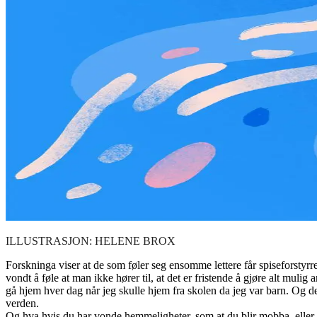
ILLUSTRASJON: HELENE BROX
Forskninga viser at de som føler seg ensomme lettere får spiseforstyrre
vondt å føle at man ikke hører til, at det er fristende å gjøre alt mulig
gå hjem hver dag når jeg skulle hjem fra skolen da jeg var barn. Og de
verden.
Og hva hvis du har vonde hemmeligheter, som at du blir mobba, eller 