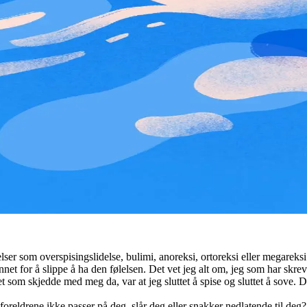
lser som overspisingslidelse, bulimi, anoreksi, ortoreksi eller megareks
 annet for å slippe å ha den følelsen. Det vet jeg alt om, jeg som har skr
t som skjedde med meg da, var at jeg sluttet å spise og sluttet å sove. 
foreldrene ikke passer på deg, slår deg eller snakker nedlatende til de