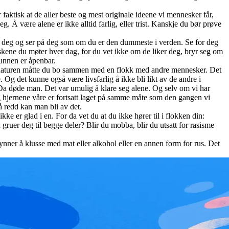
faktisk at de aller beste og mest originale ideene vi mennesker får,
eg. Å være alene er ikke alltid farlig, eller trist. Kanskje du bør prøve
mot deg og ser på deg som om du er den dummeste i verden. Se for deg
eskene du møter hver dag, for du vet ikke om de liker deg, bryr seg om
runnen er åpenbar.
 i naturen måtte du bo sammen med en flokk med andre mennesker. Det
. Og det kunne også være livsfarlig å ikke bli likt av de andre i
 Da døde man. Det var umulig å klare seg alene. Og selv om vi har
g hjernene våre er fortsatt laget på samme måte som den gangen vi
å redd kan man bli av det.
kke er glad i en. For da vet du at du ikke hører til i flokken din:
gruer deg til begge deler? Blir du mobba, blir du utsatt for rasisme
gynner å klusse med mat eller alkohol eller en annen form for rus. Det