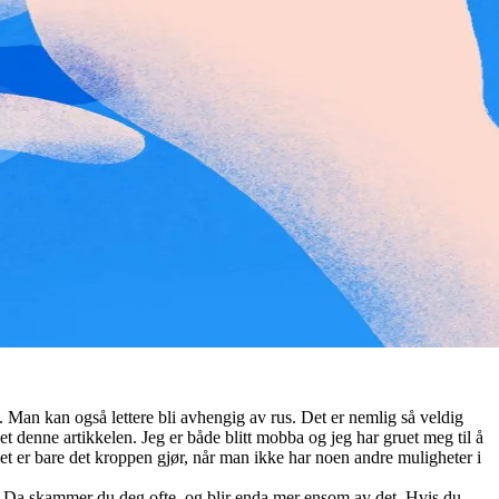
i. Man kan også lettere bli avhengig av rus. Det er nemlig så veldig
evet denne artikkelen. Jeg er både blitt mobba og jeg har gruet meg til å
Det er bare det kroppen gjør, når man ikke har noen andre muligheter i
g? Da skammer du deg ofte, og blir enda mer ensom av det. Hvis du