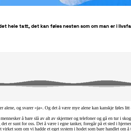
 det hele tatt, det kan føles nesten som om man er i livsfa
r alene, og svarer «ja». Og det å være mye alene kan kanskje føles litt e
 mennesker å bare slå av alt av skjermer og telefoner og gå en tur i skoge
og det er sunt for oss. Det å være i egne tanker, foregår på et sted i h
et virket som om vi hadde et eget system i hodet som bare handlet om å te