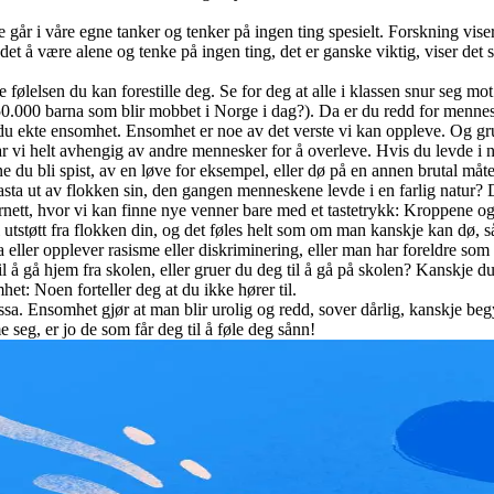
år i våre egne tanker og tenker på ingen ting spesielt. Forskning viser 
å det å være alene og tenke på ingen ting, det er ganske viktig, viser det s
e følelsen du kan forestille deg. Se for deg at alle i klassen snur seg 
de 50.000 barna som blir mobbet i Norge i dag?). Da er du redd for menn
er du ekte ensomhet. Ensomhet er noe av det verste vi kan oppleve. Og g
 var vi helt avhengig av andre mennesker for å overleve. Hvis du levde
e du bli spist, av en løve for eksempel, eller dø på en annen brutal måte
kasta ut av flokken sin, den gangen menneskene levde i en farlig natur?
rnett, hvor vi kan finne nye venner bare med et tastetrykk: Kroppene o
i utstøtt fra flokken din, og det føles helt som om man kanskje kan dø, s
 eller opplever rasisme eller diskriminering, eller man har foreldre som i
 å gå hjem fra skolen, eller gruer du deg til å gå på skolen? Kanskje du 
het: Noen forteller deg at du ikke hører til.
essa. Ensomhet gjør at man blir urolig og redd, sover dårlig, kanskje be
seg, er jo de som får deg til å føle deg sånn!