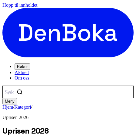
Hopp til innholdet
Bøker
Aktuelt
Om oss
Søk
Meny
Hjem
/
Kategori
/
Uprisen 2026
Uprisen 2026