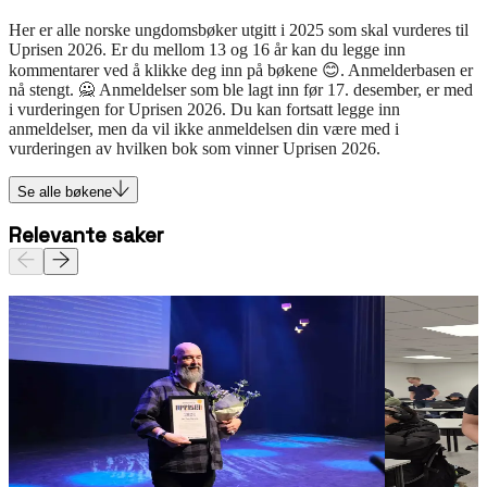
Her er alle norske ungdomsbøker utgitt i 2025 som skal vurderes til
Uprisen 2026. Er du mellom 13 og 16 år kan du legge inn
kommentarer ved å klikke deg inn på bøkene 😊. Anmelderbasen er
nå stengt. 🙅 Anmeldelser som ble lagt inn før 17. desember, er med
i vurderingen for Uprisen 2026. Du kan fortsatt legge inn
anmeldelser, men da vil ikke anmeldelsen din være med i
vurderingen av hvilken bok som vinner Uprisen 2026.
Se alle bøkene
Relevante saker
Nyhet
Intervju
Nyhet
Intervju
Jan Tore Noreng vant Uprisen
Årets a
2026
Stiftelsen LES
24.02.2026
Stiftelsen LESE