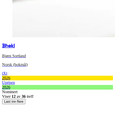
Bheki
Bjørn Sortland
Norsk (bokmål)
tXt
2026
Uprisen
2026
Nominert
Viser
12
av
36
treff
Last inn flere