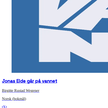
Jonas Eide går på vannet
Birgitte Rustad Wegener
Norsk (bokmål)
tXt