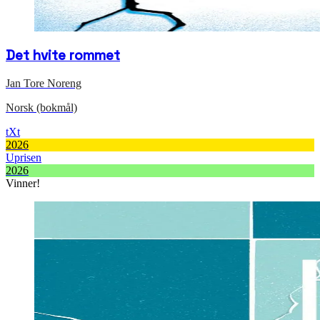
Det hvite rommet
Jan Tore Noreng
Norsk (bokmål)
tXt
2026
Uprisen
2026
Vinner!