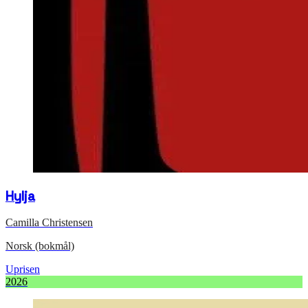
Hylja
Camilla Christensen
Norsk (bokmål)
Uprisen
2026