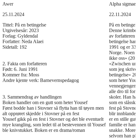
Awer
Alpha sigmaen
25.11.2024
22.11.2024
Tittel: På en betingelse
På en betingel
Utgivelsesår: 2023
Denne krimboke
Forlag: Gyldendal
av forfatteren
Forfatter: Neda Alaei
betingelse har 
Sidetall: 192
1991 og er 33 
Norge. Noen an
ikke oss» (201
2. Fakta om forfatteren
«Zwischen uns 
Født: 6. Juni 1991
som jeg skrive
Kommer fra: Moss
betingelse» 20
Andre kjente verk: Barnevernspedagog
som heter You
vennegjengen m
alle dro til fo
3. Sammendrag av handlingen
skoler. Han ha
Boken handler om en gutt som heter Yousef
som en slåssk
Først bodde han i Stovner så flytta han til tøyen men
fest på Stovner
alt opprøret skjedde i Stovner på en fest
blir innblandet 
Yousef gikk på en fest i Stovner og det ble eventuelt
er en stille g
mye krangling, som ledet til at bestevennen til Yousef
familie er han
ble knivstukket. Boken er en drama/roman
snakke. Moren 
selvom han plei