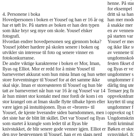
henne. På start
for eksempel n
4. Personene i boka
dritt så sa ha
Hovedpersonen i boken er Yousef og han er 16 år og
han mer moden, 
har et tøft liv. På starten av boken er han den typen
å snakke mer fo
som ikke bryr seg mye om skole. Yousef elsker
en av vennene 
fotografi.
på starten var 
Hvordan endrer hovedpersonen seg gjennom boka?
Yousef er med 
Yousef jobber hardere på skolen senere i boken og
og ikke like su
utvikler sin interesse til foto og senere vinner en
av vennene til
fotokonkurranse.
ungdomsskolen
De andre viktige karakterene i boken er Mor, Iman,
festen fikset d
Ilyas og Elliot. Mor er redd for å miste Yousef til
og Ilyas er vel
barnevernet akkurat som hun mista Iman og hun setter
ungdommer sitt
store forventninger til Yousef for at det samme ikke
ungdommer ikke
skal skje. Iman er storesøsteren til Yousef og hun ble
dårlig ting ute
tatt av barnevernet når hun var 16 år og Yousef var 14
Temaer jeg fin
år hun mistet stor kontakt med mor fordi de kom i en
oppvekstdrama
stor krangel om at Iman skulle flytte tilbake hjem eller
knyttet til un
være igjen på instuitisjonen. Ilyas er «broren» til
ungdommer for 
Yousef, de kjente hverandre siden barndommen, men i
oppvekst og br
det siste har de blitt litt skillet. Det var Yousef og Ilyas
Ungdomskrimina
som startet å krangle som ledet til at Ilyas ble
fordi kriminal
knivstukket, de blir senere gode venner igjen. Elliot er
Bøken er skrev
den nye bestevennen til Yousef, han er en slags nerd
synsvinkel, for