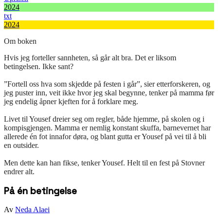
2024
txt
2024
Om boken
Hvis jeg forteller sannheten, så går alt bra. Det er liksom
betingelsen. Ikke sant?
”Fortell oss hva som skjedde på festen i går”, sier etterforskeren, og
jeg puster inn, veit ikke hvor jeg skal begynne, tenker på mamma før
jeg endelig åpner kjeften for å forklare meg.
Livet til Yousef dreier seg om regler, både hjemme, på skolen og i
kompisgjengen. Mamma er nemlig konstant skuffa, barnevernet har
allerede én fot innafor døra, og blant gutta er Yousef på vei til å bli
en outsider.
Men dette kan han fikse, tenker Yousef. Helt til en fest på Stovner
endrer alt.
På én betingelse
Av
Neda Alaei