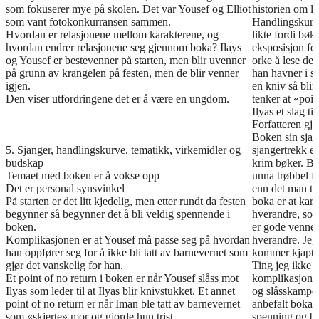
som fokuserer mye på skolen. Det var Yousef og Elliot
historien om li
som vant fotokonkurransen sammen.
Handlingskurve
Hvordan er relasjonene mellom karakterene, og
likte fordi bøk
hvordan endrer relasjonene seg gjennom boka? Ilays
eksposisjon fo
og Yousef er bestevenner på starten, men blir uvenner
orke å lese de
på grunn av krangelen på festen, men de blir venner
han havner i sl
igjen.
en kniv så blir 
Den viser utfordringene det er å være en ungdom.
tenker at «poin
Ilyas et slag til
Forfatteren gjø
Boken sin sjan
5. Sjanger, handlingskurve, tematikk, virkemidler og
sjangertrekk er
budskap
krim bøker. Bo
Temaet med boken er å vokse opp
unna trøbbel f
Det er personal synsvinkel
enn det man te
På starten er det litt kjedelig, men etter rundt da festen
boka er at kara
begynner så begynner det å bli veldig spennende i
hverandre, som
boken.
er gode venner,
Komplikasjonen er at Yousef må passe seg på hvordan
hverandre. Jeg
han oppfører seg for å ikke bli tatt av barnevernet som
kommer kjapt t
gjør det vanskelig for han.
Ting jeg ikke 
Et point of no return i boken er når Yousef slåss mot
komplikasjonen
Ilyas som leder til at Ilyas blir knivstukket. Et annet
og slåsskampen
point of no return er når Iman ble tatt av barnevernet
anbefalt boka 
som «skjerte» mor og gjorde hun trist.
spenning og bø