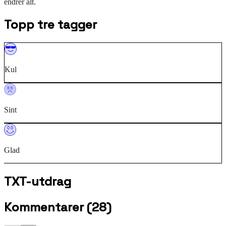
endrer alt.
Topp tre tagger
Kul
Sint
Glad
TXT-utdrag
Kommentarer
(
28
)