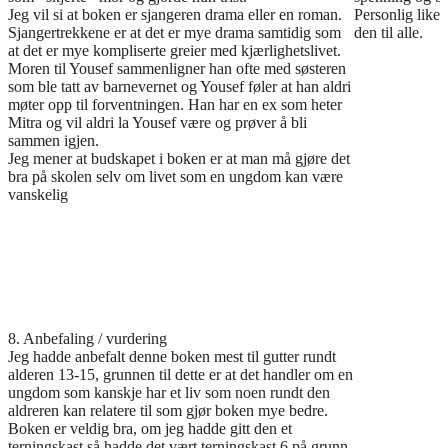
Jeg vil si at boken er sjangeren drama eller en roman.
Personlig liker
Sjangertrekkene er at det er mye drama samtidig som
den til alle.
at det er mye kompliserte greier med kjærlighetslivet.
Moren til Yousef sammenligner han ofte med søsteren
som ble tatt av barnevernet og Yousef føler at han aldri
møter opp til forventningen. Han har en ex som heter
Mitra og vil aldri la Yousef være og prøver å bli
sammen igjen.
Jeg mener at budskapet i boken er at man må gjøre det
bra på skolen selv om livet som en ungdom kan være
vanskelig
8. Anbefaling / vurdering
Jeg hadde anbefalt denne boken mest til gutter rundt
alderen 13-15, grunnen til dette er at det handler om en
ungdom som kanskje har et liv som noen rundt den
aldreren kan relatere til som gjør boken mye bedre.
Boken er veldig bra, om jeg hadde gitt den et
terningskast så hadde det vært terningskast 6 på grunn