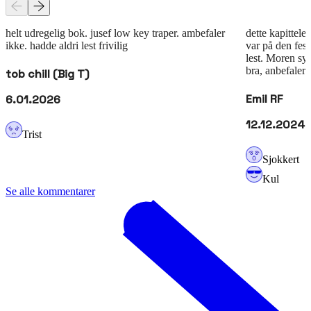
helt udregelig bok. jusef low key traper. ambefaler
dette kapittele
ikke. hadde aldri lest frivilig
var på den fes
lest. Moren syn
bra, anbefaler
tob chill (Big T)
Emil RF
6.01.2026
12.12.2024
Trist
Sjokkert
Kul
Se alle kommentarer