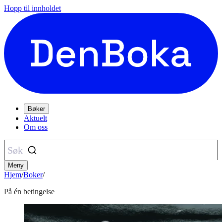
Hopp til innholdet
Bøker
Aktuelt
Om oss
Søk
Meny
Hjem
/
Boker
/
På én betingelse