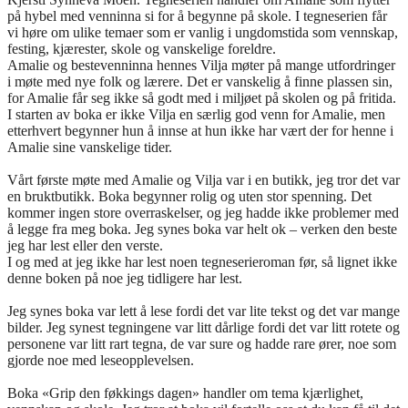
på hybel med venninna si for å begynne på skole. I tegneserien får
vi høre om ulike temaer som er vanlig i ungdomstida som vennskap,
festing, kjærester, skole og vanskelige foreldre.
Amalie og bestevenninna hennes Vilja møter på mange utfordringer
i møte med nye folk og lærere. Det er vanskelig å finne plassen sin,
for Amalie får seg ikke så godt med i miljøet på skolen og på fritida.
I starten av boka er ikke Vilja en særlig god venn for Amalie, men
etterhvert begynner hun å innse at hun ikke har vært der for henne i
Amalie sine vanskelige tider.
Vårt første møte med Amalie og Vilja var i en butikk, jeg tror det var
en bruktbutikk. Boka begynner rolig og uten stor spenning. Det
kommer ingen store overraskelser, og jeg hadde ikke problemer med
å legge fra meg boka. Jeg synes boka var helt ok – verken den beste
jeg har lest eller den verste.
I og med at jeg ikke har lest noen tegneserieroman før, så lignet ikke
denne boken på noe jeg tidligere har lest.
Jeg synes boka var lett å lese fordi det var lite tekst og det var mange
bilder. Jeg synest tegningene var litt dårlige fordi det var litt rotete og
personene var litt rart tegna, de var sure og hadde rare ører, noe som
gjorde noe med leseopplevelsen.
Boka «Grip den føkkings dagen» handler om tema kjærlighet,