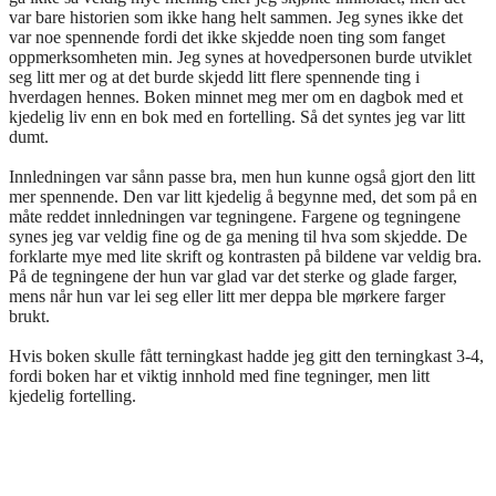
var bare historien som ikke hang helt sammen. Jeg synes ikke det
var noe spennende fordi det ikke skjedde noen ting som fanget
oppmerksomheten min. Jeg synes at hovedpersonen burde utviklet
seg litt mer og at det burde skjedd litt flere spennende ting i
hverdagen hennes. Boken minnet meg mer om en dagbok med et
kjedelig liv enn en bok med en fortelling. Så det syntes jeg var litt
dumt.
Innledningen var sånn passe bra, men hun kunne også gjort den litt
mer spennende. Den var litt kjedelig å begynne med, det som på en
måte reddet innledningen var tegningene. Fargene og tegningene
synes jeg var veldig fine og de ga mening til hva som skjedde. De
forklarte mye med lite skrift og kontrasten på bildene var veldig bra.
På de tegningene der hun var glad var det sterke og glade farger,
mens når hun var lei seg eller litt mer deppa ble mørkere farger
brukt.
Hvis boken skulle fått terningkast hadde jeg gitt den terningkast 3-4,
fordi boken har et viktig innhold med fine tegninger, men litt
kjedelig fortelling.