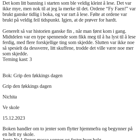
Det kom litt banning i starten som ble veldig kleint å lese. Det var
ikke mye, men nok til at jeg la merke til det. Ordene “Fy Faen!” var
brukt ganske tidlig i boka, og var rart å lese. Følte at ordene var
brukt på veldig feil tidspunkt. Igjen, at de prøver for hardt.
Generelt så var historien ganske fin , når man først kom i gang.
Midtdelen var en type spennende som fikk meg til å ha lyst til å lese
ferdig, med flere forskjellige ting som skjedde. Slutten var ikke noe
så spesielt da dessverre, litt skuffene, trodde det ville være noe mer
som skjedde.
Terning kast: 3
Bok:
Grip den føkkings dagen
Grip den føkkings dagen
Nichita
Ve skole
15.12.2023
Boken handler om to jenter som flytter hjemmefra og begynner på
en helt ny skole.
Jente Nr 1 finner masse venner og fester hver helg.