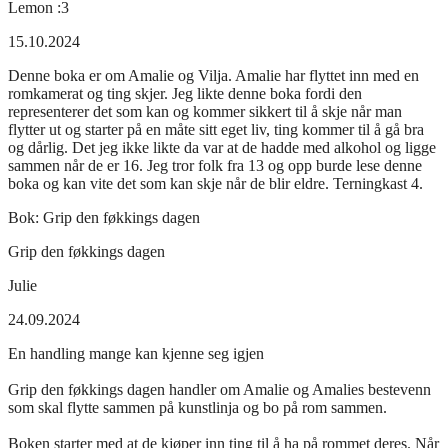
Lemon :3
15.10.2024
Denne boka er om Amalie og Vilja. Amalie har flyttet inn med en
romkamerat og ting skjer. Jeg likte denne boka fordi den
representerer det som kan og kommer sikkert til å skje når man
flytter ut og starter på en måte sitt eget liv, ting kommer til å gå bra
og dårlig. Det jeg ikke likte da var at de hadde med alkohol og ligge
sammen når de er 16. Jeg tror folk fra 13 og opp burde lese denne
boka og kan vite det som kan skje når de blir eldre. Terningkast 4.
Bok:
Grip den føkkings dagen
Grip den føkkings dagen
Julie
24.09.2024
En handling mange kan kjenne seg igjen
Grip den føkkings dagen handler om Amalie og Amalies bestevenn
som skal flytte sammen på kunstlinja og bo på rom sammen.
Boken starter med at de kjøper inn ting til å ha på rommet deres. Når