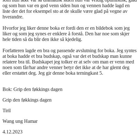
og som hun var en god venn siden hun og vennen hadde lagd en
liste der det for eksempel sto at de skulle være glad på vegne av
hverandre.
Hvorfor jeg liker denne boka er fordi den er en bildebok som jeg
liker og som jeg synes er enklere å forstå. Den har noe som skjer
hele tiden så da blir den ikke så kjedelig.
Forfatteren lagde en bra og passende avslutning for boka. Jeg syntes
at boka hadde et bra budskap, også var det et budskap man kunne
relatere bra til. Budskapet jeg tolker er at selv om man er venn med
noen som får/har andre venner betyr det ikke at de har glemt deg
eller erstattet deg. Jeg gir denne boka terningkast 5.
Bok:
Grip den føkkings dagen
Grip den føkkings dagen
Tiril
Wang ung Hamar
4.12.2023