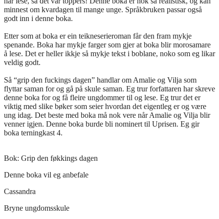
har lese, så det var toppers! Denne boka er nok så realistisk, og kan
minnest om kvardagen til mange unge. Språkbruken passar også
godt inn i denne boka.
Etter som at boka er ein teikneserieroman får den fram mykje
spenande. Boka har mykje farger som gjer at boka blir morosamare
å lese. Det er heller ikkje så mykje tekst i boblane, noko som eg likar
veldig godt.
Så “grip den fuckings dagen” handlar om Amalie og Vilja som
flyttar saman for og gå på skule saman. Eg trur forfattaren har skreve
denne boka for og få fleire ungdommer til og lese. Eg trur det er
viktig med slike bøker som seier hvordan det eigentleg er og være
ung idag. Det beste med boka må nok vere når Amalie og Vilja blir
venner igjen. Denne boka burde bli nominert til Uprisen. Eg gir
boka terningkast 4.
Bok:
Grip den føkkings dagen
Denne boka vil eg anbefale
Cassandra
Bryne ungdomsskule