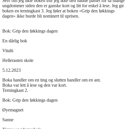
Selv om jeg likte boken trur jeg ikke den hadde passet for så mange
ungdommer siden den er ganske kort og litt for enkel å lese. Jeg gir
boken en terningkast 3. Jeg føler at boken «Grip den føkkings
dagen» ikke burde bli nominert til uprisen.
Bok:
Grip den føkkings dagen
En dårlig bok
Vitalii
Hellerasten skole
5.12.2023
Boka handler om en ting og slutten handler om en ant.
Boka var lett å lese og den var kort.
Terningkast 2.
Bok:
Grip den føkkings dagen
Øyemagnet
Sanne