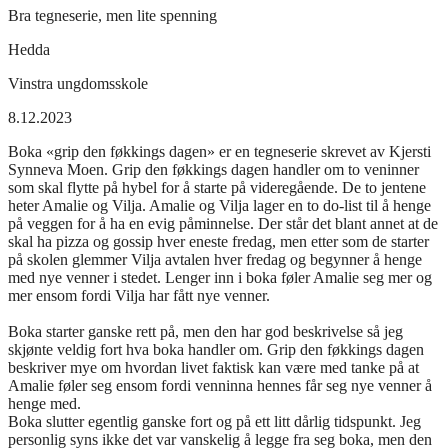
Bra tegneserie, men lite spenning
Hedda
Vinstra ungdomsskole
8.12.2023
Boka «grip den føkkings dagen» er en tegneserie skrevet av Kjersti
Synneva Moen. Grip den føkkings dagen handler om to veninner
som skal flytte på hybel for å starte på videregående. De to jentene
heter Amalie og Vilja. Amalie og Vilja lager en to do-list til å henge
på veggen for å ha en evig påminnelse. Der står det blant annet at de
skal ha pizza og gossip hver eneste fredag, men etter som de starter
på skolen glemmer Vilja avtalen hver fredag og begynner å henge
med nye venner i stedet. Lenger inn i boka føler Amalie seg mer og
mer ensom fordi Vilja har fått nye venner.
Boka starter ganske rett på, men den har god beskrivelse så jeg
skjønte veldig fort hva boka handler om. Grip den føkkings dagen
beskriver mye om hvordan livet faktisk kan være med tanke på at
Amalie føler seg ensom fordi venninna hennes får seg nye venner å
henge med.
Boka slutter egentlig ganske fort og på ett litt dårlig tidspunkt. Jeg
personlig syns ikke det var vanskelig å legge fra seg boka, men den