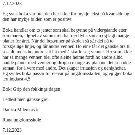
7.12.2023
Eg syns boka var bra, den har ikkje for mykje tekst på kvar side og
den har mykje bilder, som er positivt.
Boka handlar om to jenter som skal begynne på vidergåande etter
sommaren, i løpet av sommaren har dei flytta saman og lagt mange
planer for året. Når dei begynner på skolen så går dei på to
forskjellige linjer, og får andre venner. Ho eine får det ganske bra til
sosialt, mens ho andre slit litt med å skaffe seg venner. Ho som ikkje
har så mange venner, blei ofte aleine heime fordi ho andre alltid
hadde planer med venner og droppa mange av planane dei to hadde
saman, for å vere med andre. Det skaper irritasjon og uenigheiter.
Eg syntes boka passar for elevar på ungdomsskolen, og eg gjer boka
terningkast 4,5.
Bok:
Grip den føkkings dagen
Lettlest men ganske grei
Danica Milenkovic
Rana ungdomsskole
7.12.2023