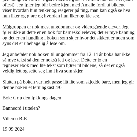
oftest). Jeg føler jeg blir bedre kjent med Amalie fordi at bildene
viser hvordan hun tenker og reagerer på ting, man kan også se hva
hun liker og gjøre og hvordan hun liker og kle seg.
Målgruppen er nok mest ungdommer og videregående elever. Jeg
føler ikke at dette er en bok for barneskoleelever, det er mye banning
og det er en handling i boken som skjer hvor det sikkert er noen som
syns det er ubehagelig å lese om.
Jeg anbefaler nok boken til ungdommer fra 12-14 år boka har ikke
så mye tekst så den er nokså lett og lese. Dette er jo en
tegneseriebok med lite tekst som hører til bildene, så det er også
veldig lett og sette seg inn i hva som skjer.
Slutten på boken var helt passe litt lite som skjedde bare, men jeg gir
denne boken et terningkast 4/6
Bok:
Grip den føkkings dagen
Banneord i tittelen?
Villemo B-E
19.09.2024