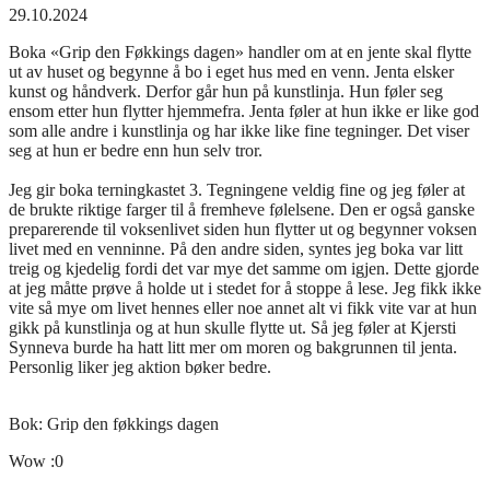
29.10.2024
Boka «Grip den Føkkings dagen» handler om at en jente skal flytte
ut av huset og begynne å bo i eget hus med en venn. Jenta elsker
kunst og håndverk. Derfor går hun på kunstlinja. Hun føler seg
ensom etter hun flytter hjemmefra. Jenta føler at hun ikke er like god
som alle andre i kunstlinja og har ikke like fine tegninger. Det viser
seg at hun er bedre enn hun selv tror.
Jeg gir boka terningkastet 3. Tegningene veldig fine og jeg føler at
de brukte riktige farger til å fremheve følelsene. Den er også ganske
preparerende til voksenlivet siden hun flytter ut og begynner voksen
livet med en venninne. På den andre siden, syntes jeg boka var litt
treig og kjedelig fordi det var mye det samme om igjen. Dette gjorde
at jeg måtte prøve å holde ut i stedet for å stoppe å lese. Jeg fikk ikke
vite så mye om livet hennes eller noe annet alt vi fikk vite var at hun
gikk på kunstlinja og at hun skulle flytte ut. Så jeg føler at Kjersti
Synneva burde ha hatt litt mer om moren og bakgrunnen til jenta.
Personlig liker jeg aktion bøker bedre.
Bok:
Grip den føkkings dagen
Wow :0