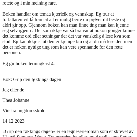
rotete og i min meining rare.
Boken handlar om temaa kjærleik og vennskap. Eg trur at
forfattaren vil få fram at alt er mulig berre du prøver dit beste og
aldri gir opp. Gjennom boken kan man finne ting man kan kjenne
seg selv igjen i . Det som ikkje var så bra var at nokon gonger kunne
det komme ord eller setningar der det var vanskelig å lese kva som
stod. Eg kan ikkje si at den er kjempe bra og at du må lese den men
det er nokon nyttige ting som kan vere spennande for den rette
personen.
Eg gir boken terningkast 4.
Bok:
Grip den føkkings dagen
Jeg eller de
Thea Johanne
Vinstra ungdomsskole
14.12.2023
«Grip den føkkings dagen» er en tegneserieroman som er skrevet av
Kjersti Synneva Moen. Tegneserien handler om Amalie som flytter