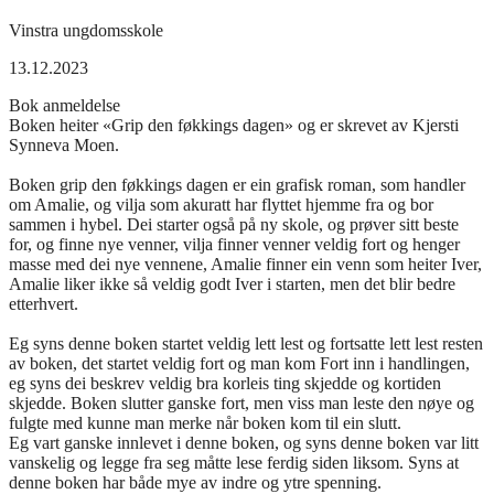
Vinstra ungdomsskole
13.12.2023
Bok anmeldelse
Boken heiter «Grip den føkkings dagen» og er skrevet av Kjersti
Synneva Moen.
Boken grip den føkkings dagen er ein grafisk roman, som handler
om Amalie, og vilja som akuratt har flyttet hjemme fra og bor
sammen i hybel. Dei starter også på ny skole, og prøver sitt beste
for, og finne nye venner, vilja finner venner veldig fort og henger
masse med dei nye vennene, Amalie finner ein venn som heiter Iver,
Amalie liker ikke så veldig godt Iver i starten, men det blir bedre
etterhvert.
Eg syns denne boken startet veldig lett lest og fortsatte lett lest resten
av boken, det startet veldig fort og man kom Fort inn i handlingen,
eg syns dei beskrev veldig bra korleis ting skjedde og kortiden
skjedde. Boken slutter ganske fort, men viss man leste den nøye og
fulgte med kunne man merke når boken kom til ein slutt.
Eg vart ganske innlevet i denne boken, og syns denne boken var litt
vanskelig og legge fra seg måtte lese ferdig siden liksom. Syns at
denne boken har både mye av indre og ytre spenning.