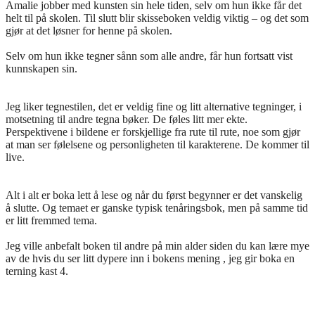
Amalie jobber med kunsten sin hele tiden, selv om hun ikke får det
helt til på skolen. Til slutt blir skisseboken veldig viktig – og det som
gjør at det løsner for henne på skolen.
Selv om hun ikke tegner sånn som alle andre, får hun fortsatt vist
kunnskapen sin.
Jeg liker tegnestilen, det er veldig fine og litt alternative tegninger, i
motsetning til andre tegna bøker. De føles litt mer ekte.
Perspektivene i bildene er forskjellige fra rute til rute, noe som gjør
at man ser følelsene og personligheten til karakterene. De kommer til
live.
Alt i alt er boka lett å lese og når du først begynner er det vanskelig
å slutte. Og temaet er ganske typisk tenåringsbok, men på samme tid
er litt fremmed tema.
Jeg ville anbefalt boken til andre på min alder siden du kan lære mye
av de hvis du ser litt dypere inn i bokens mening , jeg gir boka en
terning kast 4.