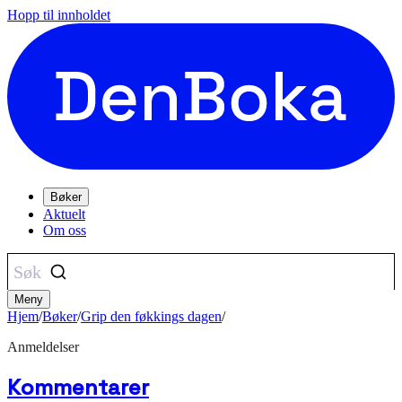
Hopp til innholdet
Bøker
Aktuelt
Om oss
Søk
Meny
Hjem
/
Bøker
/
Grip den føkkings dagen
/
Anmeldelser
Kommentarer