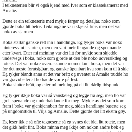
I teikneserien blir vi også kjend med Iver som er klassekamerat med
Amalie.
Dette er ein teikneserie med mykje fargar og detaljar, noko som
gjorde boka litt betre. Teikningane var ikkje så fine, men det var
noko av sjarmen.
Boka startar ganske rett inn i handlinga. Eg tykjer boka var noko
uinteressant i starten, men den vart meir fengande og spennande
etter kvart. Etter mi meining var det litt for mykje som skjedde
undervegs i boka, noko som gjorde at den ble noko uoversiktleg og
rotete. Det var nokre overraskande momentan i boka, men det var
for det meste forutsigbart og ganske åpenbart kva som kom til å skje.
Eg tykjer blandt anna at det var brått og uventet at Amalie trudde ho
var gravid etter at ho hadde vorre på fest.
Boka slutter brått, og etter mi meining på eit litt dårlig tidspunkt.
Eg tykjer ikkje boka var så vanskeleg og legge fra seg, men ho var
greit spenande og underhaldande for meg. Mykje av det som kom
fram i boka var gjenkjennbart for meg, sidan handlinga baserte seg
på ungdomstida til Vilja og Amalie. Dette gjorde det litt ekstra gøy.
Eg leser ikkje så ofte tegneserie så eg synes det blei litt rotete, men
det gikk heilt fint. Boka minna meg ikkje om nokon andre bøk eg