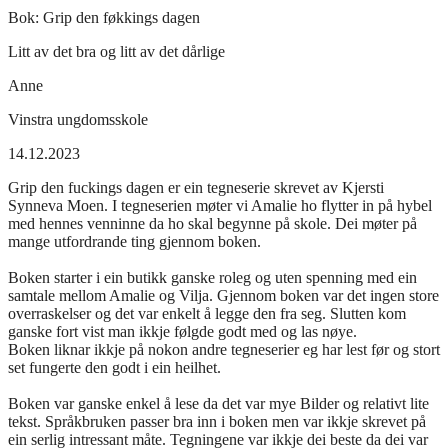
Bok:
Grip den føkkings dagen
Litt av det bra og litt av det dårlige
Anne
Vinstra ungdomsskole
14.12.2023
Grip den fuckings dagen er ein tegneserie skrevet av Kjersti
Synneva Moen. I tegneserien møter vi Amalie ho flytter in på hybel
med hennes venninne da ho skal begynne på skole. Dei møter på
mange utfordrande ting gjennom boken.
Boken starter i ein butikk ganske roleg og uten spenning med ein
samtale mellom Amalie og Vilja. Gjennom boken var det ingen store
overraskelser og det var enkelt å legge den fra seg. Slutten kom
ganske fort vist man ikkje følgde godt med og las nøye.
Boken liknar ikkje på nokon andre tegneserier eg har lest før og stort
set fungerte den godt i ein heilhet.
Boken var ganske enkel å lese da det var mye Bilder og relativt lite
tekst. Språkbruken passer bra inn i boken men var ikkje skrevet på
ein serlig intressant måte. Tegningene var ikkje dei beste da dei var