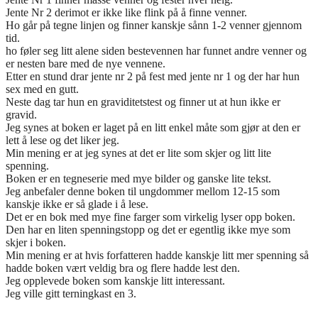
Jente Nr 2 derimot er ikke like flink på å finne venner.
Ho går på tegne linjen og finner kanskje sånn 1-2 venner gjennom
tid.
ho føler seg litt alene siden bestevennen har funnet andre venner og
er nesten bare med de nye vennene.
Etter en stund drar jente nr 2 på fest med jente nr 1 og der har hun
sex med en gutt.
Neste dag tar hun en graviditetstest og finner ut at hun ikke er
gravid.
Jeg synes at boken er laget på en litt enkel måte som gjør at den er
lett å lese og det liker jeg.
Min mening er at jeg synes at det er lite som skjer og litt lite
spenning.
Boken er en tegneserie med mye bilder og ganske lite tekst.
Jeg anbefaler denne boken til ungdommer mellom 12-15 som
kanskje ikke er så glade i å lese.
Det er en bok med mye fine farger som virkelig lyser opp boken.
Den har en liten spenningstopp og det er egentlig ikke mye som
skjer i boken.
Min mening er at hvis forfatteren hadde kanskje litt mer spenning så
hadde boken vært veldig bra og flere hadde lest den.
Jeg opplevede boken som kanskje litt interessant.
Jeg ville gitt terningkast en 3.