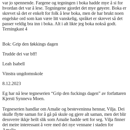
var jo spennende. Fargene og tegningen i boka hadde mye å si for
hvordan det var å lese. Tegningene gjordet det mye gøyere. Boka er
skrevet så det er enkelt for folk å lese boka, men de har brukt noen
engelske ord som kan være litt vanskelig, språket er skrevet så det
passer veldig bra inn i boka. Alt i alt likte jeg boka nokså godt.
Terningkast 4
Bok:
Grip den føkkings dagen
Trudde dei var bff!
Leah Isabell
Vinstra ungdomsskole
8.12.2023
Eg har nå lese tegneserien “Grip den fuckings dagen” av forfattaren
Kjersti Synneva Moen.
Tegneserien handlar om Amalie og besteveninna hennar, Vilja. Dei
skulle flytte saman for å gå på skule og gjere alt saman, men det blir
dessverre ikkje heilt slik som Amalie hadde sett for seg. Vilja finner
det meire interessant å vere med dei nye vennane i staden for
Amalie.