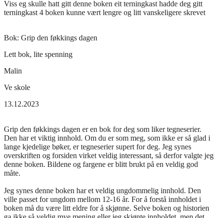
Viss eg skulle hatt gitt denne boken eit terningkast hadde deg gitt
terningkast 4 boken kunne vært lengre og litt vanskeligere skrevet
Bok:
Grip den føkkings dagen
Lett bok, lite spenning
Malin
Ve skole
13.12.2023
Grip den føkkings dagen er en bok for deg som liker tegneserier.
Den har et viktig innhold. Om du er som meg, som ikke er så glad i
lange kjedelige bøker, er tegneserier supert for deg. Jeg synes
overskriften og forsiden virket veldig interessant, så derfor valgte jeg
denne boken. Bildene og fargene er blitt brukt på en veldig god
måte.
Jeg synes denne boken har et veldig ungdommelig innhold. Den
ville passet for ungdom mellom 12-16 år. For å forstå innholdet i
boken må du være litt eldre for å skjønne. Selve boken og historien
ga ikke så veldig mye mening eller jeg skjønte innholdet, men det