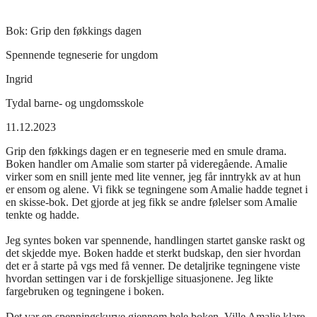
Bok:
Grip den føkkings dagen
Spennende tegneserie for ungdom
Ingrid
Tydal barne- og ungdomsskole
11.12.2023
Grip den føkkings dagen er en tegneserie med en smule drama.
Boken handler om Amalie som starter på videregående. Amalie
virker som en snill jente med lite venner, jeg får inntrykk av at hun
er ensom og alene. Vi fikk se tegningene som Amalie hadde tegnet i
en skisse-bok. Det gjorde at jeg fikk se andre følelser som Amalie
tenkte og hadde.
Jeg syntes boken var spennende, handlingen startet ganske raskt og
det skjedde mye. Boken hadde et sterkt budskap, den sier hvordan
det er å starte på vgs med få venner. De detaljrike tegningene viste
hvordan settingen var i de forskjellige situasjonene. Jeg likte
fargebruken og tegningene i boken.
Det var en spenningskurve gjennom hele boken. Ville Amalie klare