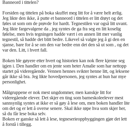
Banneord i tittelen?
Forsiden og tittelen på boka skuffet meg litt for å være helt ærlig.
Jeg likte den ikke, å putte et banneord i tittelen er litt drøyt og det
føles ut som om de prøvde for hardt. Tegnestilen var også litt uvant.
Jeg likte fargevalgene da , jeg syntes de ga fra seg en litt koselig
følelse, men hvis tegningen hadde vært i en annen litt mer vanlig
tegnestil, så hadde det blitt bedre. Likevel så valgte jeg å gi den en
sjanse, bare for å se om den var bedre enn det den så ut som , og det
var den. Litt, i hvert fall.
Boken ble gøyere etter hvert og historien kan nok flere kjenne seg
igjen i. Den handler om en jente som heter Amalie som har nettopp
startet på videregående. Vennen hennes svikter henne litt, og leksene
går ikke så bra. Jeg likte hovedpersonen, jeg syntes at hun har mye
personlighet.
Målgruppene er nok mest ungdommer, men kanskje litt for
videregående elever. Det skjer en ting som barneskoleelever mest
sannsynlig syntes at ikke er så gøy å lese om, men boken handler lite
om det og er lett å overse senere. Skal ikke røpe hva som skjer her,
så du får lese boka selv.
Boken er ganske så lett å lese, tegneserieoppbyggingen gjør det lett
å forstå i tillegg.