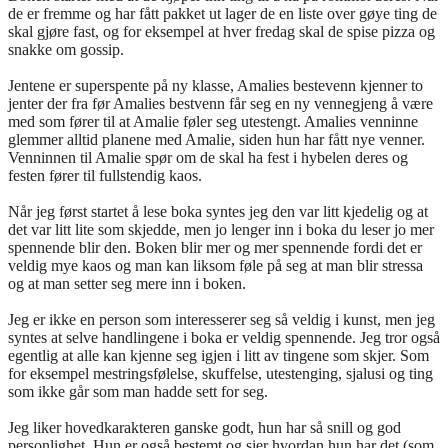
de er fremme og har fått pakket ut lager de en liste over gøye ting de
skal gjøre fast, og for eksempel at hver fredag skal de spise pizza og
snakke om gossip.
Jentene er superspente på ny klasse, Amalies bestevenn kjenner to
jenter der fra før Amalies bestvenn får seg en ny vennegjeng å være
med som fører til at Amalie føler seg utestengt. Amalies venninne
glemmer alltid planene med Amalie, siden hun har fått nye venner.
Venninnen til Amalie spør om de skal ha fest i hybelen deres og
festen fører til fullstendig kaos.
Når jeg først startet å lese boka syntes jeg den var litt kjedelig og at
det var litt lite som skjedde, men jo lenger inn i boka du leser jo mer
spennende blir den. Boken blir mer og mer spennende fordi det er
veldig mye kaos og man kan liksom føle på seg at man blir stressa
og at man setter seg mere inn i boken.
Jeg er ikke en person som interesserer seg så veldig i kunst, men jeg
syntes at selve handlingene i boka er veldig spennende. Jeg tror også
egentlig at alle kan kjenne seg igjen i litt av tingene som skjer. Som
for eksempel mestringsfølelse, skuffelse, utestenging, sjalusi og ting
som ikke går som man hadde sett for seg.
Jeg liker hovedkarakteren ganske godt, hun har så snill og god
personlighet. Hun er også bestemt og sier hvordan hun har det (som