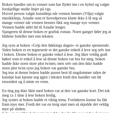
Boken handler om to venner som har flyttet inn i en hybel og valgte
forskjellige studie linjer på vgs.
Hoved person valgte kunstlinja når vennen hennes (Vilja) valgte
musikklinja, Amalie som er hovedperson klarte ikke å få seg så
mange venner når vennen hennes fikk seg mange nye venner.
Vennen hadde aldri tid til Amalie lenger.
Sjangeren til denne boken er grafisk roman. Noen ganger føler jeg at
bildene forteller mer enn teksten.
Jeg syns at boken «Grip den føkkings dagen» er ganske spennende.
Siden boken er en tegneserie er det ganske enkelt å leve seg selv inn
i boken. Denne boken er ganske enkel å lese. Jeg liker veldig godt
bøker som er enkel å lese så denne boken var bra for meg. boken
hadde ikke noen store plot twister, men selv om den ikke hadde
noen plot twist syns jeg boken var ganske bra.
Jeg trur at denne boken hadde passet best til ungdommer siden de
kanskje kan kjenne seg igjen i teksten fordi den handler om litt
ensomhet og å miste en venn.
En ting jeg ikke likte med boken var at den var ganske kort. Det tok
meg ca 1 time å lese boken ferdig.
Jeg syntes at boken hadde et viktig tema. Forfatteren kunne ha fått
fram mye mer. Fordi det var en treig start men så skjedde det veldig
mye på slutten.