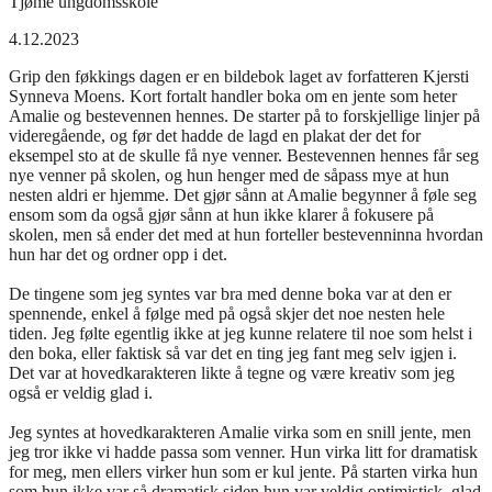
Tjøme ungdomsskole
4.12.2023
Grip den føkkings dagen er en bildebok laget av forfatteren Kjersti
Synneva Moens. Kort fortalt handler boka om en jente som heter
Amalie og bestevennen hennes. De starter på to forskjellige linjer på
videregående, og før det hadde de lagd en plakat der det for
eksempel sto at de skulle få nye venner. Bestevennen hennes får seg
nye venner på skolen, og hun henger med de såpass mye at hun
nesten aldri er hjemme. Det gjør sånn at Amalie begynner å føle seg
ensom som da også gjør sånn at hun ikke klarer å fokusere på
skolen, men så ender det med at hun forteller bestevenninna hvordan
hun har det og ordner opp i det.
De tingene som jeg syntes var bra med denne boka var at den er
spennende, enkel å følge med på også skjer det noe nesten hele
tiden. Jeg følte egentlig ikke at jeg kunne relatere til noe som helst i
den boka, eller faktisk så var det en ting jeg fant meg selv igjen i.
Det var at hovedkarakteren likte å tegne og være kreativ som jeg
også er veldig glad i.
Jeg syntes at hovedkarakteren Amalie virka som en snill jente, men
jeg tror ikke vi hadde passa som venner. Hun virka litt for dramatisk
for meg, men ellers virker hun som er kul jente. På starten virka hun
som hun ikke var så dramatisk siden hun var veldig optimistisk, glad