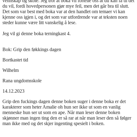
vennskap og skole. Jeg tror at boka vil fortelle oss at du kan få til det
du vil, fordi hovedpersonen gjør mye feil, men det går bra til slutt.
Det som var best med boka var at den handlet om temaer vi kan
kjenne oss igjen i, og det som var utfordrende var at teksten noen
steder kunne være litt vanskelig å lese.
Jeg vil gi denne boka terningkast 4.
Bok:
Grip den føkkings dagen
Bortkastet tid
Wilhelm
Rana ungdomsskole
14.12.2023
Grip den fuckings dagen denne boken suger i denne boka er det
karakterer som heter Amalie oh hun ser ikke ut som en vanlig
menneske hun ser ut som en ape. Når man leser denne boken
skjønner man ingen ting den er så rar at når man leser den så følger
man ikke med og det skjer ingenting spesielt i boken.