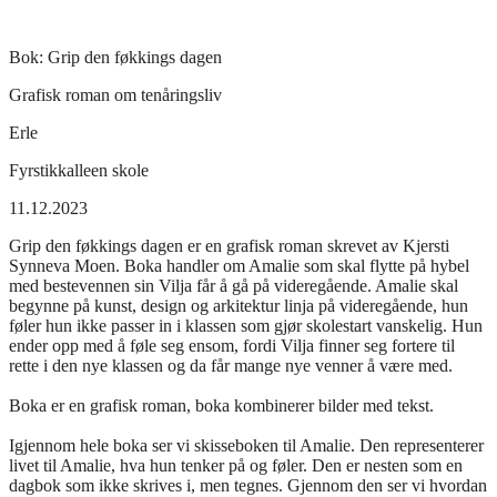
Bok:
Grip den føkkings dagen
Grafisk roman om tenåringsliv
Erle
Fyrstikkalleen skole
11.12.2023
Grip den føkkings dagen er en grafisk roman skrevet av Kjersti
Synneva Moen. Boka handler om Amalie som skal flytte på hybel
med bestevennen sin Vilja får å gå på videregående. Amalie skal
begynne på kunst, design og arkitektur linja på videregående, hun
føler hun ikke passer in i klassen som gjør skolestart vanskelig. Hun
ender opp med å føle seg ensom, fordi Vilja finner seg fortere til
rette i den nye klassen og da får mange nye venner å være med.
Boka er en grafisk roman, boka kombinerer bilder med tekst.
Igjennom hele boka ser vi skisseboken til Amalie. Den representerer
livet til Amalie, hva hun tenker på og føler. Den er nesten som en
dagbok som ikke skrives i, men tegnes. Gjennom den ser vi hvordan