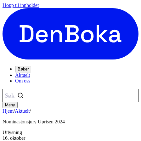
Hopp til innholdet
Bøker
Aktuelt
Om oss
Søk
Meny
Hjem
/
Aktuelt
/
Nominasjonsjury Uprisen 2024
Utlysning
16. oktober