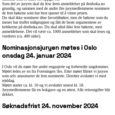
Som del av juryen skal du lese årets anmeldelser på denboka.no
grundig, og sammen med de andre fire jurymedlemmene nominere
de fem bøkene som har best sjanser til å vinne prisen.
Du skal ikke nominere dine favorittbøker, men de bøkene som du
mener har truffet målgruppen og fått de beste argumentene av
kritikerne på denboka.no. Du skal altså ikke lese bøkene, men
anmeldelsene. Det vil være ca. 1000 anmeldelser som skal leses og
vurderes (ca. 400 sider).
Nominasjonsjuryen møtes i Oslo
onsdag 24. januar 2024
I Oslo vil du møte fire andre engasjerte og forberedte ungdommer.
Møtet ledes av en fra Foreningen !les. Etter møtet filmer vi juryen
som selv annonserer de fem nominerte. Deretter avslutter vi med
middag.
Møtet starter ca. kl. 10 og vi avslutter senest kl. 18.
Jurymedlemmene får en bokgave og en attest. Alle reiseutgifter blir
dekket.
Søknadsfrist 24. november 2024