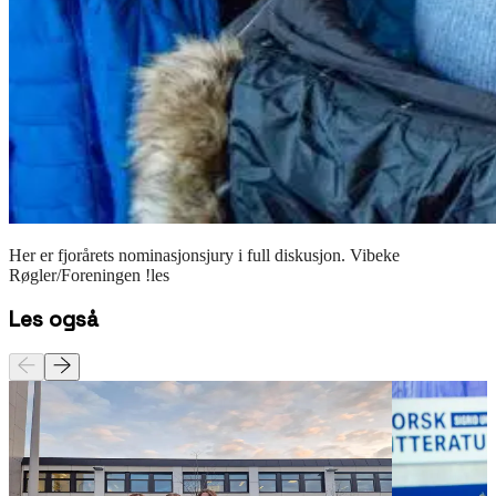
Her er fjorårets nominasjonsjury i full diskusjon. Vibeke
Røgler/Foreningen !les
Les også
Podkast
Artikkel
Uprisen
Uprisen
2024
2023
Podkast
Artikkel
Uprisen
Uprisen