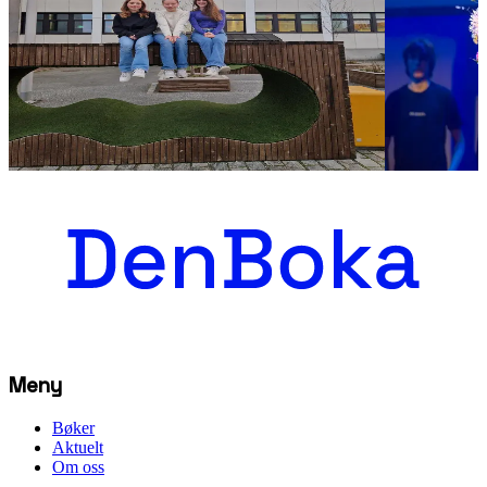
2024
2023
Hvordan er det å delta i
Heiloen
Uprisen?
Foreningen !le
25.05.2023
Foreningen !les
26.10.2023
Meny
Bøker
Aktuelt
Om oss