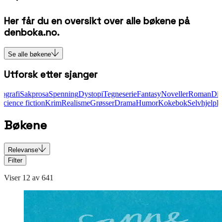
Her får du en oversikt over alle bøkene på
denboka.no.
Se alle bøkene
Utforsk etter sjanger
penning
Dystopi
Tegneserie
Fantasy
Noveller
Roman
Dikt
Biografi
Sakpros
elvhjelp
Historisk
Science fiction
Krim
Realisme
Grøsser
Drama
Humor
Ko
Bøkene
Relevanse
Filter
Viser
12
av
641