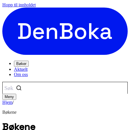
Hopp til innholdet
Bøker
Aktuelt
Om oss
Søk
Meny
Hjem
/
Bøkene
Bøkene