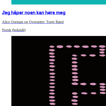
Jeg håper noen kan høre meg
Alice Oseman og Oversetter: Tonje Røed
Norsk (bokmål)