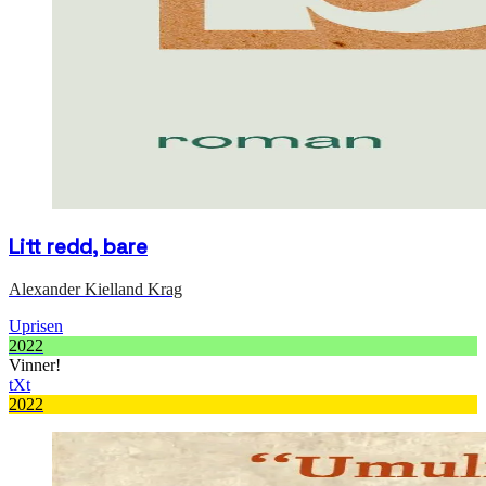
Litt redd, bare
Alexander Kielland Krag
Uprisen
2022
Vinner!
tXt
2022