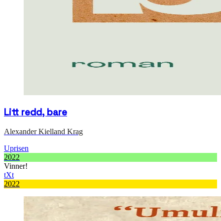
Litt redd, bare
Alexander Kielland Krag
Uprisen
2022
Vinner!
tXt
2022