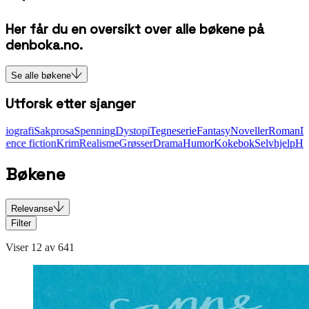
Her får du en oversikt over alle bøkene på
denboka.no.
Se alle bøkene
Utforsk etter sjanger
Spenning
Dystopi
Tegneserie
Fantasy
Noveller
Roman
Dikt
Biografi
Sakpro
lvhjelp
Historisk
Science fiction
Krim
Realisme
Grøsser
Drama
Humor
Kok
Bøkene
Relevanse
Filter
Viser
12
av
641