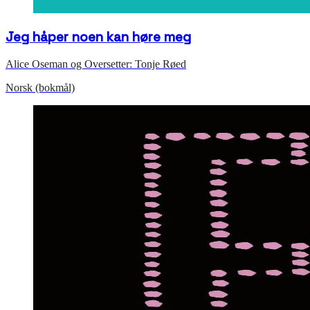
Jeg håper noen kan høre meg
Alice Oseman og Oversetter: Tonje Røed
Norsk (bokmål)