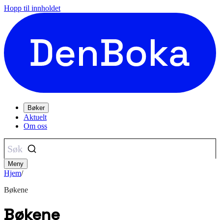
Hopp til innholdet
Bøker
Aktuelt
Om oss
Søk
Meny
Hjem
/
Bøkene
Bøkene