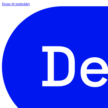
Hopp til innholdet