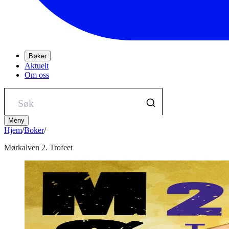
Bøker
Aktuelt
Om oss
Meny
Hjem
/
Boker
/
Mørkalven 2. Trofeet