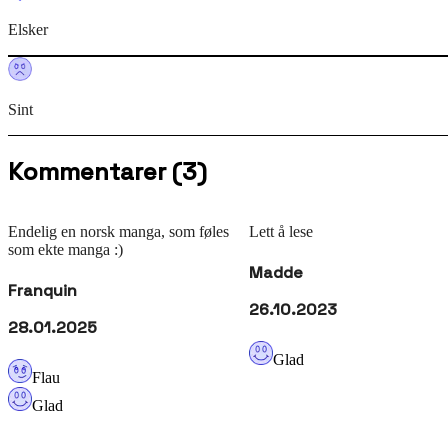
Elsker
Sint
Kommentarer
(
3
)
Endelig en norsk manga, som føles
Lett å lese
som ekte manga :)
Madde
Franquin
26.10.2023
28.01.2025
Glad
Flau
Glad