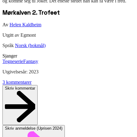
og komme seg til Joker. Det eneste stedet han kan få være i fred.
Mørkalven 2. Trofeet
Av
Helen Kaldheim
Utgitt av
Egmont
Språk
Norsk (bokmål)
Sjanger
Tegneserie
Fantasy
Utgivelsesår:
2023
3
kommentarer
Skriv kommentar
Skriv anmeldelse (
Uprisen 2024
)