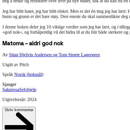
deg å tenke og reflektere over livet på nye måter, slik at du kan bli en
Jeg har blitt hatet, jeg har blitt elsket. Men er det én ting jeg har l
bunn og grunn er det bare støy. Den eneste du skal sammenlikne deg m
I denne boken deler jeg 10 viktige verdier som jeg har lært, og i tille
«god nok», og forhåpentlig vil det bidra til at du blir både sterkere og
Matoma – aldri god nok
Av
Stian Hjelvin Andersen og Tom Stræte Lagergren
Utgitt av
Pitch
Språk
Norsk (bokmål)
Sjanger
Sakprosa
Selvhjelp
Utgivelsesår:
2024
Skriv kommentar