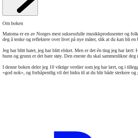
Om boken
Matoma er en av Norges mest suksessfulle musikkprodusenter og folk
deg å tenke og reflektere over livet på nye måter, slik at du kan bli en
Jeg har blitt hatet, jeg har blitt elsket. Men er det én ting jeg har l
bunn og grunn er det bare støy. Den eneste du skal sammenlikne deg m
I denne boken deler jeg 10 viktige verdier som jeg har lært, og i tille
«god nok», og forhåpentlig vil det bidra til at du blir både sterkere og