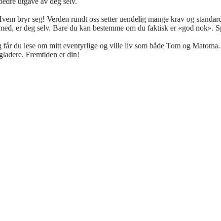
 bedre utgave av deg selv.
ært: Hvem bryr seg! Verden rundt oss setter uendelig mange krav og standa
ed, er deg selv. Bare du kan bestemme om du faktisk er «god nok». Spoi
gg får du lese om mitt eventyrlige og ville liv som både Tom og Matoma. 
 gladere. Fremtiden er din!