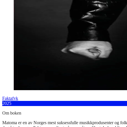
Faktafyk
2025
Om boken
Matoma er en av Norges mest suksessfulle musikkprodusenter og folk