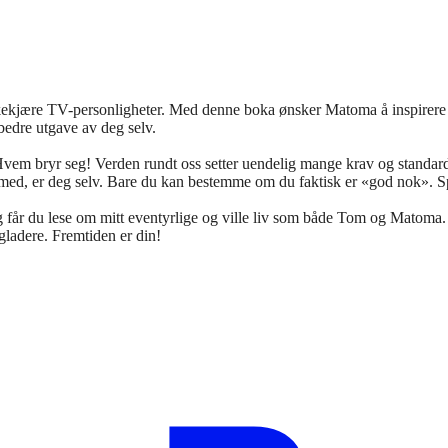
ekjære TV-personligheter. Med denne boka ønsker Matoma å inspirere a
 bedre utgave av deg selv.
ært: Hvem bryr seg! Verden rundt oss setter uendelig mange krav og standa
ed, er deg selv. Bare du kan bestemme om du faktisk er «god nok». Spoi
gg får du lese om mitt eventyrlige og ville liv som både Tom og Matoma. 
 gladere. Fremtiden er din!