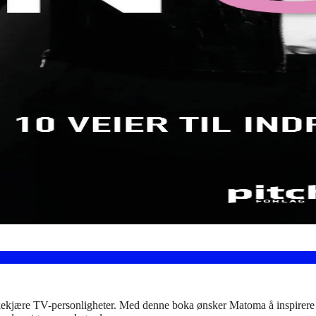
ekjære TV-personligheter. Med denne boka ønsker Matoma å inspirere a