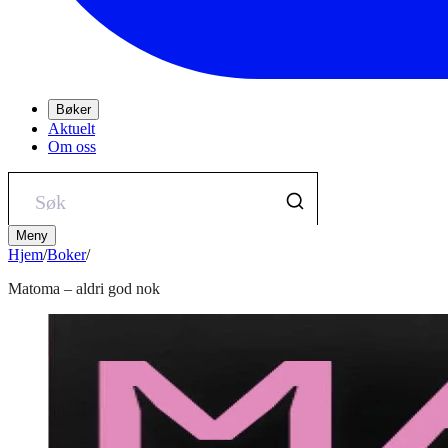
Bøker
Aktuelt
Om oss
Meny
Hjem
/
Boker
/
Matoma – aldri god nok