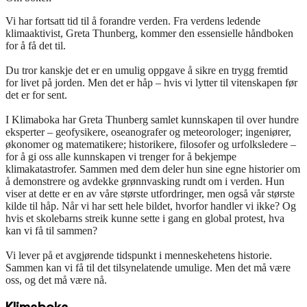
Vi har fortsatt tid til å forandre verden. Fra verdens ledende
klimaaktivist, Greta Thunberg, kommer den essensielle håndboken
for å få det til.
Du tror kanskje det er en umulig oppgave å sikre en trygg fremtid
for livet på jorden. Men det er håp – hvis vi lytter til vitenskapen før
det er for sent.
I Klimaboka har Greta Thunberg samlet kunnskapen til over hundre
eksperter – geofysikere, oseanografer og meteorologer; ingeniører,
økonomer og matematikere; historikere, filosofer og urfolksledere –
for å gi oss alle kunnskapen vi trenger for å bekjempe
klimakatastrofer. Sammen med dem deler hun sine egne historier om
å demonstrere og avdekke grønnvasking rundt om i verden. Hun
viser at dette er en av våre største utfordringer, men også vår største
kilde til håp. Når vi har sett hele bildet, hvorfor handler vi ikke? Og
hvis et skolebarns streik kunne sette i gang en global protest, hva
kan vi få til sammen?
Vi lever på et avgjørende tidspunkt i menneskehetens historie.
Sammen kan vi få til det tilsynelatende umulige. Men det må være
oss, og det må være nå.