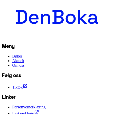
Meny
Bøker
Aktuelt
Om oss
Følg oss
Tiktok
Linker
Personvernerklæring
Last ned logo