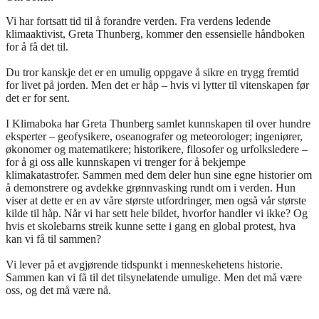
Vi har fortsatt tid til å forandre verden. Fra verdens ledende
klimaaktivist, Greta Thunberg, kommer den essensielle håndboken
for å få det til.
Du tror kanskje det er en umulig oppgave å sikre en trygg fremtid
for livet på jorden. Men det er håp – hvis vi lytter til vitenskapen før
det er for sent.
I Klimaboka har Greta Thunberg samlet kunnskapen til over hundre
eksperter – geofysikere, oseanografer og meteorologer; ingeniører,
økonomer og matematikere; historikere, filosofer og urfolksledere –
for å gi oss alle kunnskapen vi trenger for å bekjempe
klimakatastrofer. Sammen med dem deler hun sine egne historier om
å demonstrere og avdekke grønnvasking rundt om i verden. Hun
viser at dette er en av våre største utfordringer, men også vår største
kilde til håp. Når vi har sett hele bildet, hvorfor handler vi ikke? Og
hvis et skolebarns streik kunne sette i gang en global protest, hva
kan vi få til sammen?
Vi lever på et avgjørende tidspunkt i menneskehetens historie.
Sammen kan vi få til det tilsynelatende umulige. Men det må være
oss, og det må være nå.