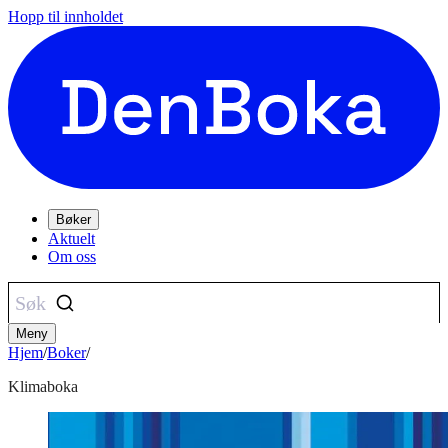
Hopp til innholdet
Bøker
Aktuelt
Om oss
Søk
Meny
Hjem
/
Boker
/
Klimaboka