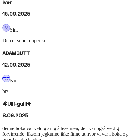
iver
15.09.2025
Sint
Den er super duper kul
ADAMGUTT
12.09.2025
Kul
bra
🐏Ulli-gulli🐠
8.09.2025
denne boka var veldig artig å lese men, den var også veldig
forvirrende, liksom jegkunne ikke finne ut hvor vi var i boka og
hvordan alt skjedde