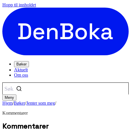
Hopp til innholdet
Bøker
Aktuelt
Om oss
Søk
Meny
Hjem
/
Bøker
/
Jenter som meg
/
Kommentarer
Kommentarer