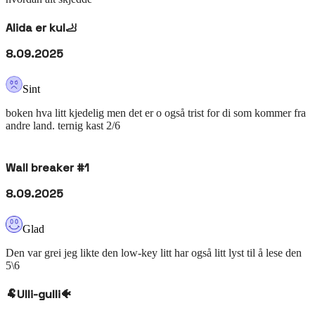
Alida er kul🦶
8.09.2025
Sint
boken hva litt kjedelig men det er o også trist for di som kommer fra
andre land. ternig kast 2/6
Wall breaker #1
8.09.2025
Glad
Den var grei jeg likte den low-key litt har også litt lyst til å lese den
5\6
🐏Ulli-gulli🐠