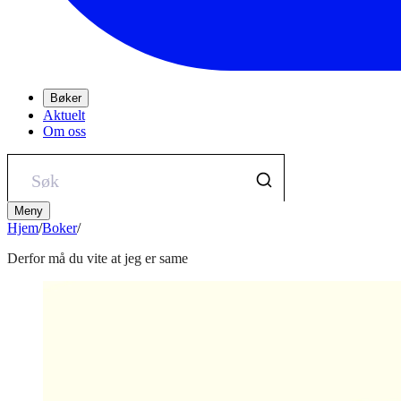
Bøker
Aktuelt
Om oss
Meny
Hjem
/
Boker
/
Derfor må du vite at jeg er same