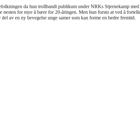
befolkningen da hun trollbandt publikum under NRKs Stjernekamp med by
 nesten for mye å bære for 20-åringen. Men hun forsto at ved å fortel
r del av en ny bevegelse unge samer som kan forme en bedre fremtid.