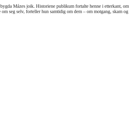
gda Mázes joik. Historiene publikum fortalte henne i etterkant, om
le om seg selv, forteller hun samtidig om dem – om motgang, skam og