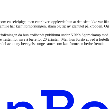
om en selvfølge, men etter hvert opplevde hun at den slett ikke var like
amilie har kjent fornorskingen, skam og tap av identitet på kroppen. Og
befolkningen da hun trollbandt publikum under NRKs Stjernekamp med by
 nesten for mye å bære for 20-åringen. Men hun forsto at ved å fortel
r del av en ny bevegelse unge samer som kan forme en bedre fremtid.