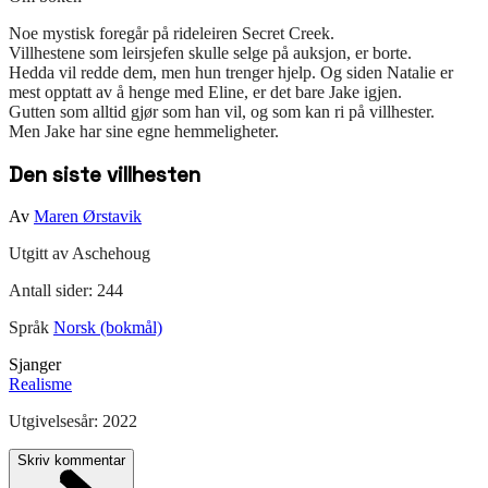
Noe mystisk foregår på rideleiren Secret Creek.
Villhestene som leirsjefen skulle selge på auksjon, er borte.
Hedda vil redde dem, men hun trenger hjelp. Og siden Natalie er
mest opptatt av å henge med Eline, er det bare Jake igjen.
Gutten som alltid gjør som han vil, og som kan ri på villhester.
Men Jake har sine egne hemmeligheter.
Den siste villhesten
Av
Maren Ørstavik
Utgitt av
Aschehoug
Antall sider:
244
Språk
Norsk (bokmål)
Sjanger
Realisme
Utgivelsesår:
2022
Skriv kommentar