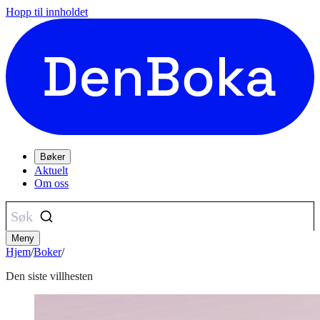
Hopp til innholdet
Bøker
Aktuelt
Om oss
Søk
Meny
Hjem
/
Boker
/
Den siste villhesten